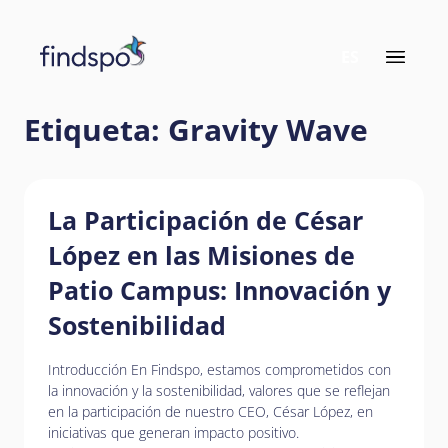
Nota:
este
ES
sitio
Que hacemos
web
incluye
Bienestar
Etiqueta:
Gravity Wave
un
sistema
Social
de
accesibilidad.
La Participación de César
Humanitario
López en las Misiones de
Patio Campus: Innovación y
Quienes somos
Sostenibilidad
Registrate
Introducción En Findspo, estamos comprometidos con
la innovación y la sostenibilidad, valores que se reflejan
en la participación de nuestro CEO, César López, en
iniciativas que generan impacto positivo.
Iniciar sesión